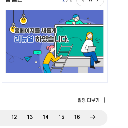
1
/
2
업
업
업
존
존
존
이
다
정
전
음
지
일정 더보기
다
1
12
13
14
15
16
17
18
19