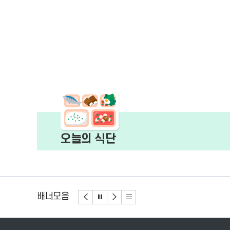
전
달
오늘의 식단
배너모음