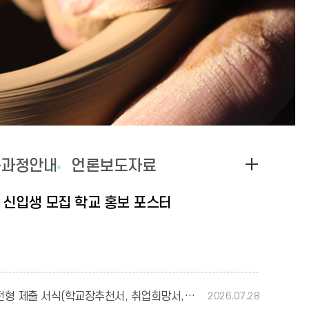
입
육과정안내
언론보도자료
학
년 신입생 모집 학교 홍보 포스터
관
련
Q&A
게
시
2027학년도 진로적성특별전형 제출 서식(학교장추천서, 취업희망서, 개인정보동의서)
2026.07.28
글