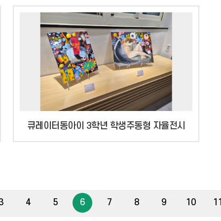
예
갤
러
리
더
보
기
큐레이터동아이 3학년 학생주동형 자율전시
3
4
5
6
7
8
9
10
1