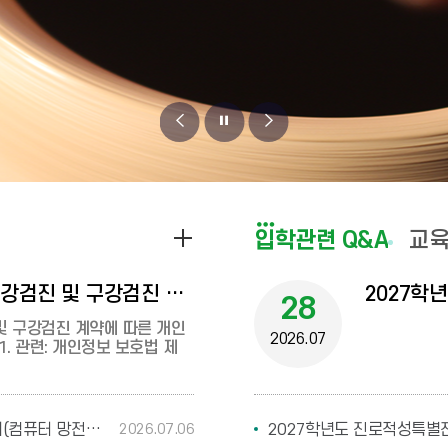
비
비
비
주
주
주
얼
얼
얼
공
공
입학관련 Q&A
교
이
정
다
지
지
전
지
음
사
한국도예고 2026학년도 학생 건강검진 및 구강검진 계약에 따른 개인정보처리사항 공개
사
2027학
28
항
항
및 구강검진 계약에 따른 개인
2026.07
. 관련: 개인정보 보호법 제
게
시
글
2026학년도 CLOUD컴퓨터 실습실 구축 물품선정위원회(컴퓨터 망전환장치 외 기타물품)
2026.07.06
더